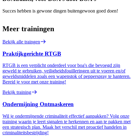
Succes hebben is gewone dingen buitengewoon goed doen!
Meer trainingen
Bekijk alle traingen
Praktijkgerichte RTGB
RTGB is een verplicht onderdeel voor boa's die bevoegd zijn
geweld te gebruiken, veiligheidsfouilleringen uit te voeren en/of
geweldsmiddelen zoals een wapenstok of pepperspray te hanteren.
Bereid je voor met onze training!
Bekijk training
Ondermijning Ontmaskeren
Wil je ondermijnende criminaliteit effectief aanpakken? Volg onze
training waarin je leert signalen te herkennen en aan te pakken met
een strategisch plan. Maak het verschil met proactief handelen in
criminaliteitsbestrijding!